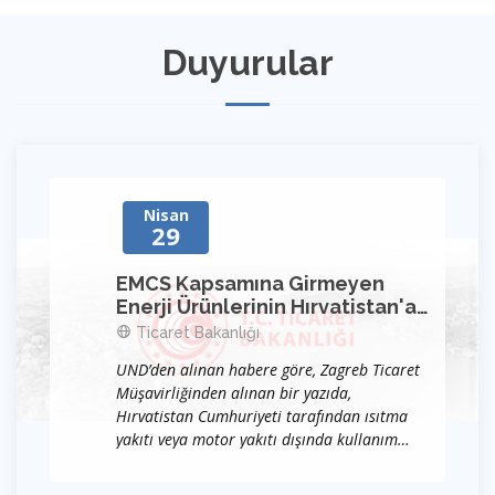
Duyurular
Nisan
29
EMCS Kapsamına Girmeyen
Enerji Ürünlerinin Hırvatistan'a
Girişinde Bildirimde
Ticaret Bakanlığı
Bulunulması Zorunluluğu
UND’den alınan habere göre, Zagreb Ticaret
Müşavirliğinden alınan bir yazıda,
Hırvatistan Cumhuriyeti tarafından ısıtma
yakıtı veya motor yakıtı dışında kullanım
amacı olan (EMCS -Excise Movement and
Control System kapsamına girmeyen enerji