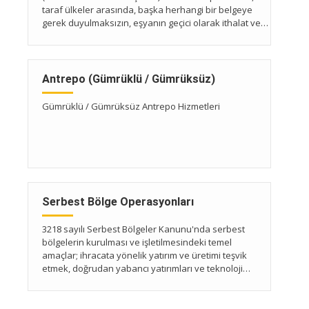
taraf ülkeler arasında, başka herhangi bir belgeye
gerek duyulmaksızın, eşyanın geçici olarak ithalat ve
ihracatını sağlayan gümrük belgeleridir.
Antrepo (Gümrüklü / Gümrüksüz)
Gümrüklü / Gümrüksüz Antrepo Hizmetleri
Serbest Bölge Operasyonları
3218 sayılı Serbest Bölgeler Kanunu'nda serbest
bölgelerin kurulması ve işletilmesindeki temel
amaçlar; ihracata yönelik yatırım ve üretimi teşvik
etmek, doğrudan yabancı yatırımları ve teknoloji
girişini hızlandırmak, işletmeleri ihracata yönlendirmek
ve uluslararası ticareti geliştirmek olarak sıralanmıştır.