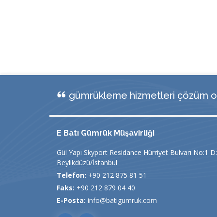
gümrükleme hizmetleri çözüm or
E Batı Gümrük Müşavirliği
Gül Yapı Skyport Residance Hürriyet Bulvarı No:1 D
Beylikdüzü/İstanbul
Telefon:
+90 212 875 81 51
Faks:
+90 212 879 04 40
E-Posta:
info@batigumruk.com