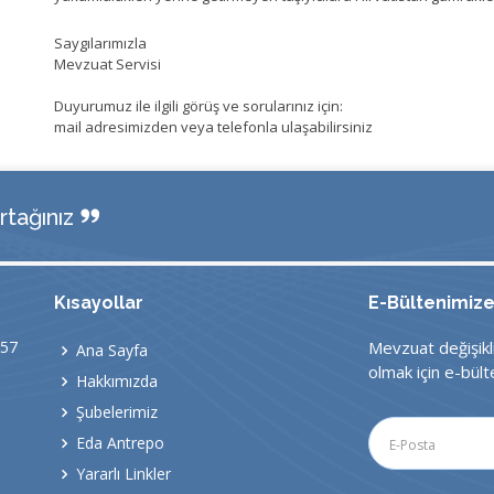
Saygılarımızla
Mevzuat Servisi
Duyurumuz ile ilgili görüş ve sorularınız için:
mail adresimizden veya telefonla ulaşabilirsiniz
tağınız
Kısayollar
E-Bültenimiz
:57
Mevzuat değişikl
Ana Sayfa
olmak için e-bülte
Hakkımızda
Şubelerimiz
Eda Antrepo
Yararlı Linkler