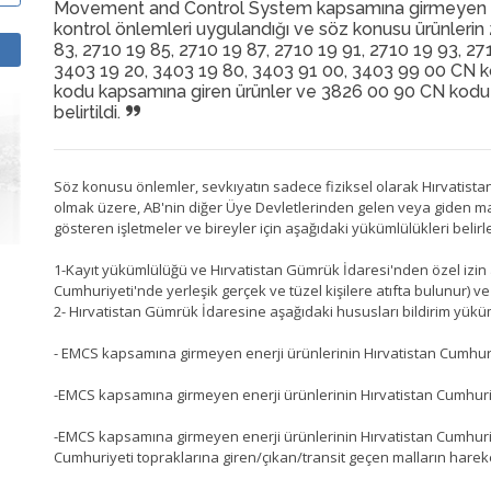
Movement and Control System kapsamına girmeyen enerj
kontrol önlemleri uygulandığı ve söz konusu ürünlerin 
83, 2710 19 85, 2710 19 87, 2710 19 91, 2710 19 93, 27
3403 19 20, 3403 19 80, 3403 91 00, 3403 99 00 CN kod
kodu kapsamına giren ürünler ve 3826 00 90 CN kodu
belirtildi.
Söz konusu önlemler, sevkıyatın sadece fiziksel olarak Hırvatista
olmak üzere, AB'nin diğer Üye Devletlerinden gelen veya giden malla
gösteren işletmeler ve bireyler için aşağıdaki yükümlülükleri belir
1-Kayıt yükümlülüğü ve Hırvatistan Gümrük İdaresi'nden özel izin
Cumhuriyeti'nde yerleşik gerçek ve tüzel kişilere atıfta bulunur) 
2- Hırvatistan Gümrük İdaresine aşağıdaki hususları bildirim yükü
- EMCS kapsamına girmeyen enerji ürünlerinin Hırvatistan Cumhuriye
-EMCS kapsamına girmeyen enerji ürünlerinin Hırvatistan Cumhuri
-EMCS kapsamına girmeyen enerji ürünlerinin Hırvatistan Cumhuriyet
Cumhuriyeti topraklarına giren/çıkan/transit geçen malların hareket