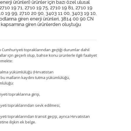
i ürünleri) ürünler için bazı özel ulusal
2710 19 71, 2710 19 75, 2710 19 81, 2710 19
10 19 99, 2710 20 90, 3403 11 00, 3403 19 10,
larına giren enerji ürünleri, 3814 00 90 CN
 kapsamına giren ürünlerden oluştuğu
n Cumhuriyeti topraklarından geçtiği durumlar dahil
r için geçerli olup, bahse konu ürünlerle ilgili faaliyet
lemekte:
 alma yükümlülüğü (Hırvatistan
ve bu malların kaydını tutma yükümlülüğü,
mlülüğü:
ti topraklarına girişi,
yeti topraklarından sevk edilmesi,
i topraklarından transit geçişi, ayrıca Hırvatistan
ine ilişkin ek belge.