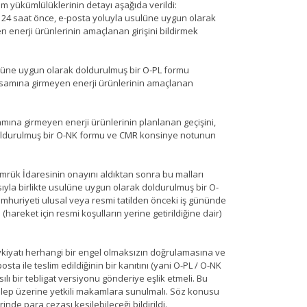
irim yükümlülüklerinin detayı aşağıda verildi:
az 24 saat önce, e-posta yoluyla usulüne uygun olarak
nerji ürünlerinin amaçlanan girişini bildirmek
ulüne uygun olarak doldurulmuş bir O-PL formu
samına girmeyen enerji ürünlerinin amaçlanan
mına girmeyen enerji ürünlerinin planlanan geçişini,
doldurulmuş bir O-NK formu ve CMR konsinye notunun
 Gümrük İdaresinin onayını aldıktan sonra bu malları
yla birlikte usulüne uygun olarak doldurulmuş bir O-
huriyeti ulusal veya resmi tatilden önceki iş gününde
hareket için resmi koşulların yerine getirildiğine dair)
evkiyatı herhangi bir engel olmaksızın doğrulamasına ve
a ile teslim edildiğinin bir kanıtını (yani O-PL / O-NK
lı bir tebligat versiyonu gönderiye eşlik etmeli. Bu
alep üzerine yetkili makamlara sunulmalı. Söz konusu
nde para cezası kesilebileceği bildirildi.