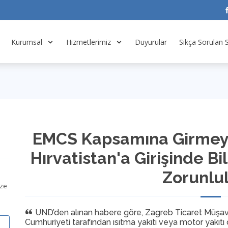
Kurumsal
Hizmetlerimiz
Duyurular
Sıkça Sorulan 
EMCS Kapsamına Girmeyen
Hırvatistan'a Girişinde B
Zorunlu
ize
UND’den alınan habere göre, Zagreb Ticaret Müşavirl
Cumhuriyeti tarafından ısıtma yakıtı veya motor yakıt