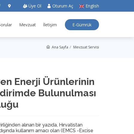
Üye Ol
Oturum Aç
English
E-Gümrük
Sorular
Mevzuat
İletişim
Ana Sayfa
Mevzuat Servisi
 Enerji Ürünlerinin
ildirimde Bulunulması
luğu
iğinden alınan bir yazıda, Hırvatistan
ı dışında kullanım amacı olan (EMCS -Excise