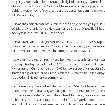
Bu çerçevede, bahse konu ürünler ile ilgili olarak taşıyıcıların bild
- Hırvatistan’a Girişlerde: Gümrük İdaresine, istenen girişten en 
doldurulmuş bir O-PL formu göndererek EMCS kapsamına girmeyen e
(ELO@carina.hr)
-Hırvatistan’dan çıkışlarda: Gümrük İdaresine e-posta yoluyla us
göndererek, planlanan sevkiyattan en az 24 saat önce, EMCS kap
sevkiyatını bildirmek (ELO@carina.hr)
-Hırvatistan’dan transit geçişlerde, Gümrük İdaresine, EMCS kapsa
planlanan transitten en az 24 saat önce, usulüne uygun olarak 
bir kopyasını e-posta yoluyla bildirmek (ELO@carina.hr)
Taşıyıcılar, hareket için resmi koşulların yerine getirildiğine dair
taşımaya başlayabilmekte olup, CMR konsinye notunun bir kopyası
NK formunun Cuma günü saat 15:00'ten sonra veya Hırvatistan Cum
ibraz edildiği durumlarda Gümrük İdaresi yukarıda belirtilen onayı (
takip eden ilk iş gününde vermekte.
Her durumda, yukarıda belirtilen taşıyıcılar, Gümrük İdaresinin s
denetlemesine olanak sağlamakla yükümlüdürler. Bildirimlerin e-post
formunun ve gönderilen e-postanın basılı bir versiyonu) içeren bası
belge, Hırvatistan Cumhuriyeti topraklarındaki hareket boyunca t
yükümlülükleri yerine getirmeyen taşıyıcılara Hırvatistan gümrükleri